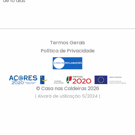
de 10 dias
Termos Gerais
Política de Privacidade
© Casa nas Caldeiras 2026
| Alvará de utilização 5/2024 |
Rua Estaleiro, 2 9675-057 Furnas Açores, Portugal
room
info@peixesfalantes.pt
email
(+351) 968 521 163
phone_android