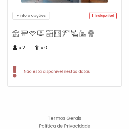
+ info e opções
Indisponível
x
2
x
0
Não está disponível nestas datas
Termos Gerais
Política de Privacidade