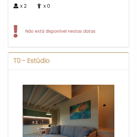
x
2
x
0
Não está disponível nestas datas
T0 - Estúdio