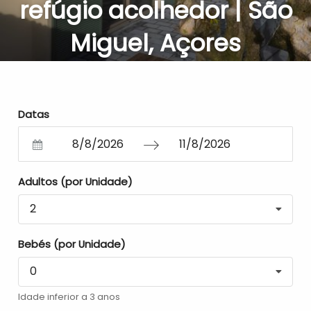
refúgio acolhedor | São
Miguel, Açores
Datas
Navigate
Navigate
Adultos (por Unidade)
forward
backward
to
to
2
interact
interact
Bebés (por Unidade)
with
with
the
the
0
calendar
calendar
Idade inferior a 3 anos
and
and